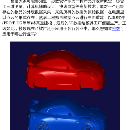
相信大家可能都知道，抄数设计作为一种产品开发新概念，综合
了三维测量、计算机辅助设计、快速成型等高新技术，能对一个已经
存在的物品的外观数据采集，采集所得的数据为原始数据，在电脑里
以点云的形式存在，然后工程师再根据点云进行曲面重建，以3D软件
(PRO/E UG等等)将其重建模，最后的3D数据给模具工厂便能生产。正
因如此，抄数现在己被广泛于应用于各行各业中。那么您知道
抄数
可
应用于哪些行业吗?