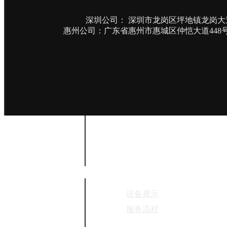
逆向工程
快速成型
深圳公司： 深圳市龙岗区坪地镇龙岗大道
惠州公司：广东省惠州市惠城区仲恺大道448号
产品设计
核心能力
设备展示
服务流程