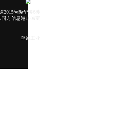
2015号隆华楼6楼
同方信息港1609室
至诚工业