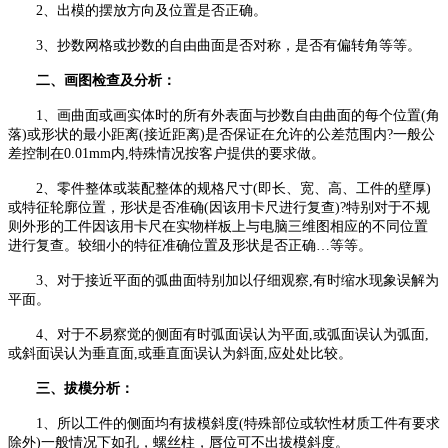
2、出模的摆放方向及位置是否正确。
3、抄数网格或抄数的自由曲面是否对称，是否有偏转角等等。
二、画图检查及分析：
1、画曲面或画实体时的所有外表面与抄数自由曲面的每个位置(角
落)或形状的最小距离(接近距离)是否保证在允许的公差范围内?一般公
差控制在0.01mm内,特殊情况按客户提供的要求做。
2、零件整体或装配整体的规格尺寸(即长、宽、高、工件的壁厚)
或特征轮廓位置，形状是否准确(因该用卡尺进行复查)?特别对于不规
则外形的工件因该用卡尺在实物样板上与电脑三维图相应的不同位置
进行复查。较细小的特征准确位置及形状是否正确…等等。
3、对于接近平面的弧曲面特别加以仔细观察,有时缩水现象误解为
平面。
4、对于不易察觉的侧面有时弧面误认为平面,或弧面误认为弧面,
或斜面误认为垂直面,或垂直面误认为斜面,应处处比较。
三、拔模分析：
1、所以工件的侧面均有拔模斜度(特殊部位或软性材质工件有要求
除外)一般情况下如孔，螺丝柱，唇位可不出拔模斜度。