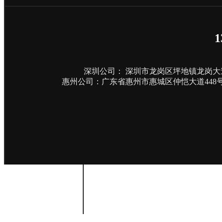
服务领域
1
逆向工程
快速成型
深圳公司： 深圳市龙岗区坪地镇龙岗大道
惠州公司：广东省惠州市惠城区仲恺大道448号
产品设计
核心能力