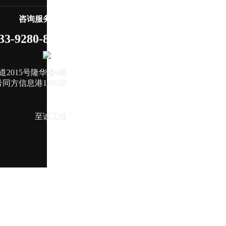
咨询服务热线
33-9280-8719
2015号隆华楼6楼
同方信息港1609室
至诚工业