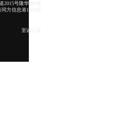
2015号隆华楼6楼
同方信息港1609室
至诚工业