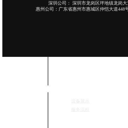
快速成型
深圳公司： 深圳市龙岗区坪地镇龙岗大道
惠州公司：广东省惠州市惠城区仲恺大道448号
产品设计
核心能力
设备展示
服务流程