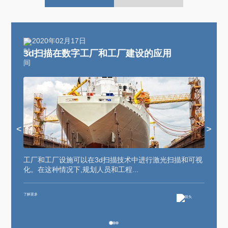
2020年01月16日
工厂和工厂建设的应用
三维扫描技术在司法
2020
2020
年02
年01
月17
月15
日
日
3d
三
扫
维
描
扫
工厂
近年
<
>
在
描
和工
来迅
厂设
速发
数
技
施可
展起
字
术
了解更多
了解更多
以在
来的
在3d扫描技术中进行激光扫描和可视
“真相只有一个！”“在占有
3d扫
三维
工
在
人员和工程...
结论是最忌讳的，那会使判断.
描技
扫描
厂
医
术中
技术,
进行
可方
和
学
激光
便、
了解更多
工
方
扫描
有效
和可
地获
厂
面
视
取被
建
的
化。
测物