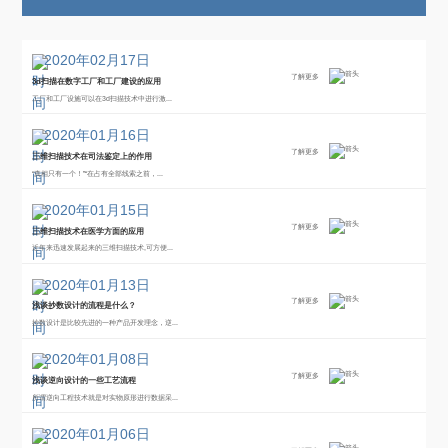
设
应
在这
表面
种情
的空
的
用
况下,
间三
应
规划
维坐
2020年02月17日
人员
标并
用
了解更多
3d扫描在数字工厂和工厂建设的应用
和工
重
工厂和工厂设施可以在3d扫描技术中进行激...
程...
建...
2020年01月16日
了解更多
三维扫描技术在司法鉴定上的作用
“真相只有一个！”“在占有全部线索之前，...
2020年01月15日
了解更多
三维扫描技术在医学方面的应用
近年来迅速发展起来的三维扫描技术,可方便...
2020年01月13日
了解更多
浅谈抄数设计的流程是什么？
抄数设计是比较先进的一种产品开发理念，逆...
2020年01月08日
了解更多
浅谈逆向设计的一些工艺流程
所谓逆向工程技术就是对实物原形进行数据采...
2020年01月06日